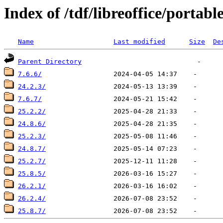
Index of /tdf/libreoffice/portabl
Name
Last modified
Size
De
Parent Directory
7.6.6/
24.2.3/
7.6.7/
25.2.2/
24.8.6/
25.2.3/
24.8.7/
25.2.7/
25.8.5/
26.2.1/
26.2.4/
25.8.7/